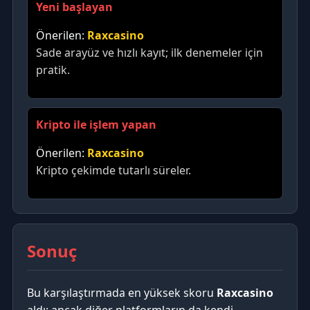
Yeni başlayan
Önerilen:
Raxcasino
Sade arayüz ve hızlı kayıt; ilk denemeler için
pratik.
Kripto ile işlem yapan
Önerilen:
Raxcasino
Kripto çekimde tutarlı süreler.
Sonuç
Bu karşılaştırmada en yüksek skoru
Raxcasino
aldı; ancak diğer platformların da kendi