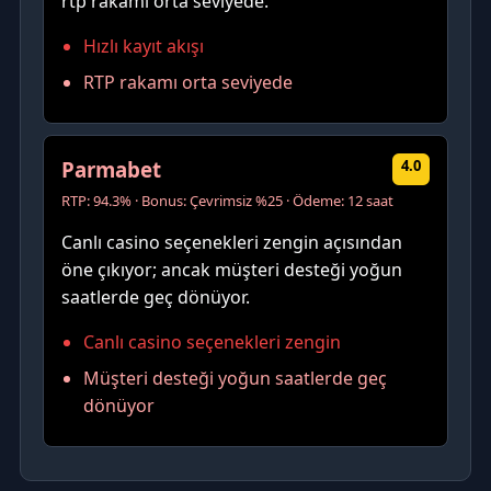
rtp rakamı orta seviyede.
Hızlı kayıt akışı
RTP rakamı orta seviyede
Parmabet
4.0
RTP: 94.3% · Bonus: Çevrimsiz %25 · Ödeme: 12 saat
Canlı casino seçenekleri zengin açısından
öne çıkıyor; ancak müşteri desteği yoğun
saatlerde geç dönüyor.
Canlı casino seçenekleri zengin
Müşteri desteği yoğun saatlerde geç
dönüyor