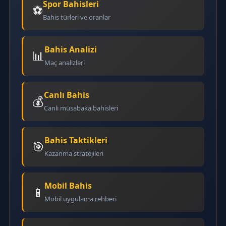
Spor Bahisleri
⚽
Bahis türleri ve oranlar
Bahis Analizi
📊
Maç analizleri
Canlı Bahis
💰
Canlı müsabaka bahisleri
Bahis Taktikleri
🎯
Kazanma stratejileri
Mobil Bahis
📱
Mobil uygulama rehberi