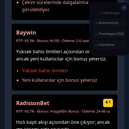
Çekim sürelerinde dalgalanma
×
görülebiliyor
🔗 Hızlı Erişim
→ Ruletstratejisi
Baywin
4.3
→ Fransakupasi2026
RTP: 93.3% · Bonus: %100 · Ödeme: 2-6 saat
→ Crashdemo
Yüksek bahis limitleri açısından öne çıkıyor;
ancak yeni kullanıcılar için bonus yetersiz.
Yüksek bahis limitleri
Yeni kullanıcılar için bonus yetersiz
RadissonBet
4.1
RTP: 93.7% · Bonus: Hoşgeldin Bonus · Ödeme: 24-48 sa
Hızlı kayıt akışı açısından öne çıkıyor; ancak