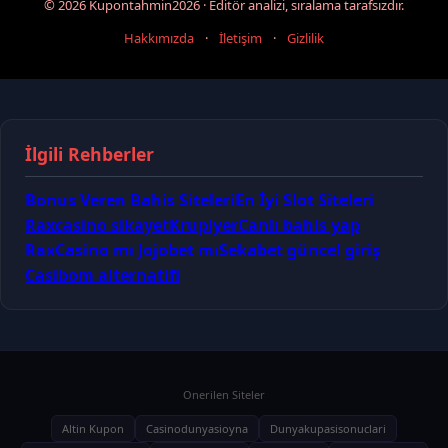
© 2026 Kupontahmin2026 · Editör analizi, sıralama tarafsızdır.
Hakkımızda
·
İletişim
·
Gizlilik
İlgili Rehberler
Bonus Veren Bahis Siteleri
En İyi Slot Siteleri
Raxcasino sikayet
Krupiyer
Canlı bahis yap
RaxCasino mı Jojobet mı
Sekabet güncel giriş
Casibom alternatifi
Onerilen Siteler
Altin Kupon
Casinodunyasioyna
Dunyakupasisonuclari