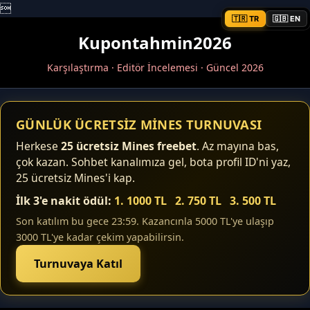

🇹🇷 TR
🇬🇧 EN
Kupontahmin2026
Karşılaştırma · Editör İncelemesi · Güncel 2026
GÜNLÜK ÜCRETSİZ MİNES TURNUVASI
Herkese
25 ücretsiz Mines freebet
. Az mayına bas,
çok kazan. Sohbet kanalımıza gel, bota profil ID'ni yaz,
25 ücretsiz Mines'i kap.
İlk 3'e nakit ödül:
1. 1000 TL
2. 750 TL
3. 500 TL
Son katılım bu gece 23:59. Kazancınla 5000 TL'ye ulaşıp
3000 TL'ye kadar çekim yapabilirsin.
Turnuvaya Katıl