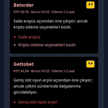
Betorder
4.3
RTP: 93.7% · Bonus: %125 · Ödeme: 1-2 saat
Sade arayüz açısından öne çıkıyor; ancak
kripto ödeme seçenekleri kısıtlı.
Sade arayüz
Kripto ödeme seçenekleri kısıtlı
Gettobet
4.4
RTP: 93.2% · Bonus: %125 · Ödeme: 1-2 saat
Geniş slot oyun arşivi açısından öne çıkıyor;
ancak çekim sürelerinde dalgalanma
görülebiliyor.
Geniş slot oyun arşivi