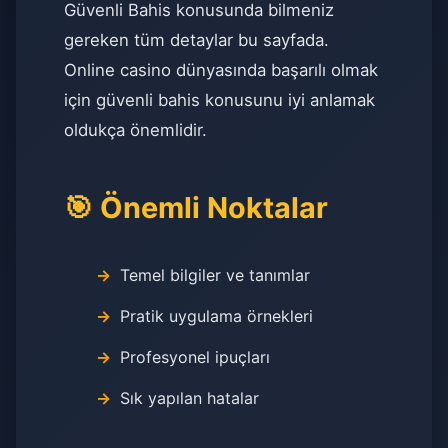
Güvenli Bahis konusunda bilmeniz
gereken tüm detaylar bu sayfada.
Online casino dünyasında başarılı olmak
için güvenli bahis konusunu iyi anlamak
oldukça önemlidir.
🎯 Önemli Noktalar
Temel bilgiler ve tanımlar
Pratik uygulama örnekleri
Profesyonel ipuçları
Sık yapılan hatalar