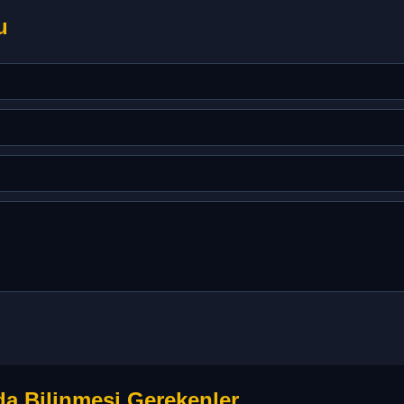
u
da Bilinmesi Gerekenler