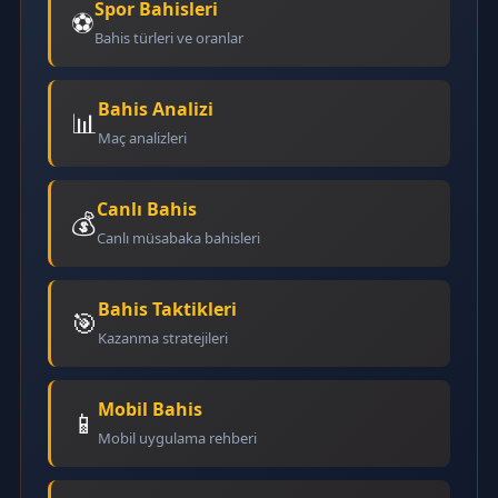
Spor Bahisleri
⚽
Bahis türleri ve oranlar
Bahis Analizi
📊
Maç analizleri
Canlı Bahis
💰
Canlı müsabaka bahisleri
Bahis Taktikleri
🎯
Kazanma stratejileri
Mobil Bahis
📱
Mobil uygulama rehberi