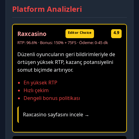
Platform Analizleri
Raxcasino
4.9
Editor Choice
RTP: 96.6% · Bonus: 150% + 75FS · Ödeme: 0-45 dk
Düzenli oyuncuların geri bildirimleriyle de
örtüşen yüksek RTP, kazanç potansiyelini
somut biçimde artırıyor.
En yüksek RTP
Hızlı çekim
Dengeli bonus politikası
Raxcasino sayfasını incele →