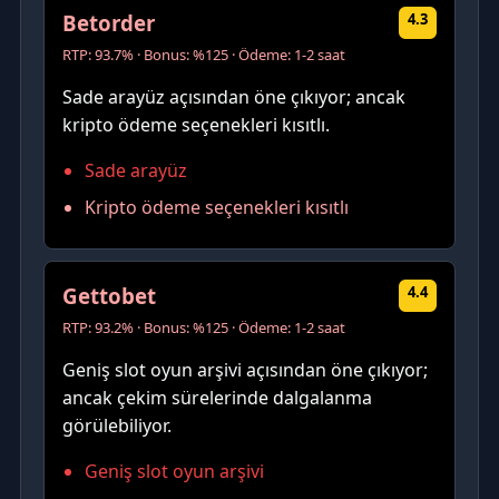
Betorder
4.3
RTP: 93.7% · Bonus: %125 · Ödeme: 1-2 saat
Sade arayüz açısından öne çıkıyor; ancak
kripto ödeme seçenekleri kısıtlı.
Sade arayüz
Kripto ödeme seçenekleri kısıtlı
Gettobet
4.4
RTP: 93.2% · Bonus: %125 · Ödeme: 1-2 saat
Geniş slot oyun arşivi açısından öne çıkıyor;
ancak çekim sürelerinde dalgalanma
görülebiliyor.
Geniş slot oyun arşivi