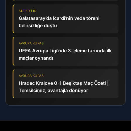
SUPER LIG
Galatasaray’da Icardi’nin veda töreni
belirsizliğe düştü
AVRUPA KUPASI
UEFA Avrupa Ligi'nde 3. eleme turunda ilk
maçlar oynandı
AVRUPA KUPASI
Hradec Kralove 0-1 Beşiktaş Maç Özeti |
Temsilcimiz, avantajla dönüyor