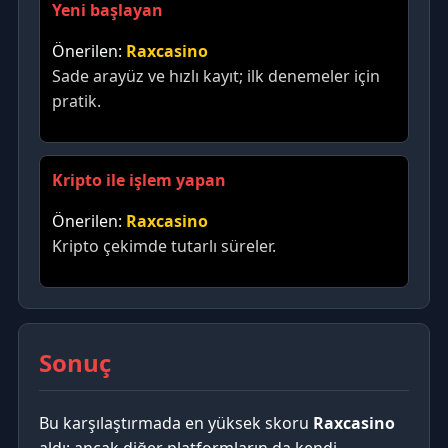
Yeni başlayan
Önerilen:
Raxcasino
Sade arayüz ve hızlı kayıt; ilk denemeler için
pratik.
Kripto ile işlem yapan
Önerilen:
Raxcasino
Kripto çekimde tutarlı süreler.
Sonuç
Bu karşılaştırmada en yüksek skoru
Raxcasino
aldı; ancak diğer platformların da kendi