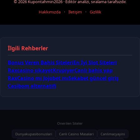
© 2026 Kupontahmin2026 · Editör analizi, sıralama tarafsızdır.
Hakkımızda
·
İletişim
·
Gizlilik
İlgili Rehberler
Bonus Veren Bahis Siteleri
En İyi Slot Siteleri
Raxcasino sikayet
Krupiyer
Canlı bahis yap
RaxCasino mı Jojobet mı
Sekabet güncel giriş
Casibom alternatifi
Onerilen Siteler
Dunyakupasibonuslari
Canli Casino Masalari
Canlimacyayini