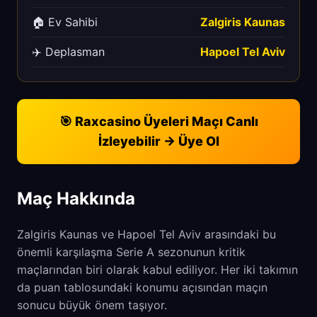
🏠 Ev Sahibi
Zalgiris Kaunas
✈️ Deplasman
Hapoel Tel Aviv
🎯 Raxcasino Üyeleri Maçı Canlı
İzleyebilir → Üye Ol
Maç Hakkında
Zalgiris Kaunas ve Hapoel Tel Aviv arasındaki bu
önemli karşılaşma Serie A sezonunun kritik
maçlarından biri olarak kabul ediliyor. Her iki takımın
da puan tablosundaki konumu açısından maçın
sonucu büyük önem taşıyor.