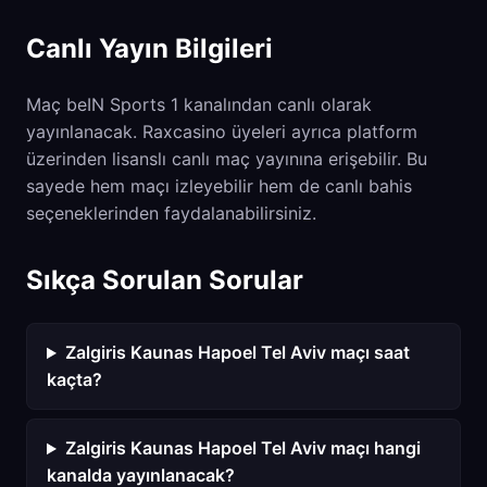
Canlı Yayın Bilgileri
Maç beIN Sports 1 kanalından canlı olarak
yayınlanacak. Raxcasino üyeleri ayrıca platform
üzerinden lisanslı canlı maç yayınına erişebilir. Bu
sayede hem maçı izleyebilir hem de canlı bahis
seçeneklerinden faydalanabilirsiniz.
Sıkça Sorulan Sorular
Zalgiris Kaunas Hapoel Tel Aviv maçı saat
kaçta?
Zalgiris Kaunas Hapoel Tel Aviv maçı hangi
kanalda yayınlanacak?