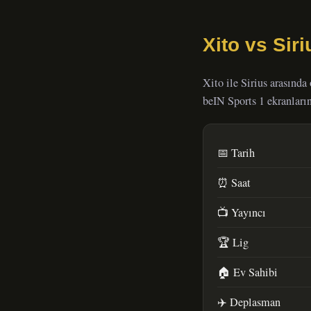
Xito vs Sir
Xito ile Sirius arasın
beIN Sports 1 ekranları
📅 Tarih
⏰ Saat
📺 Yayıncı
🏆 Lig
🏠 Ev Sahibi
✈️ Deplasman