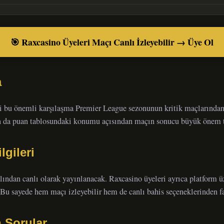
🎯 Raxcasino Üyeleri Maçı Canlı İzleyebilir → Üye Ol
a
ki bu önemli karşılaşma Premier League sezonunun kritik maçlarından 
ın da puan tablosundaki konumu açısından maçın sonucu büyük önem t
lgileri
ından canlı olarak yayınlanacak. Raxcasino üyeleri ayrıca platform üz
 Bu sayede hem maçı izleyebilir hem de canlı bahis seçeneklerinden fa
 Sorular