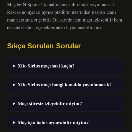
Maç beIN Sports 1 kanalından canlı olarak yayınlanacak.
Raxcasino üyeleri ayrıca platform üzerinden lisanslı canlı
maç yayınına erişebilir. Bu sayede hem maçı izleyebilir hem
de canlı bahis seçeneklerinden faydalanabilirsiniz.
Sıkça Sorulan Sorular
Xito Sirius maçı saat kaçta?
Xito Sirius maçı hangi kanalda yayınlanacak?
Maçı şifresiz izleyebilir miyim?
Maç için bahis oynayabilir miyim?