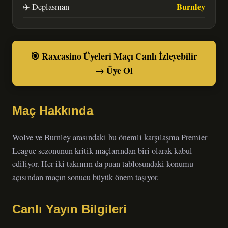
Burnley
✈️ Deplasman
🎯 Raxcasino Üyeleri Maçı Canlı İzleyebilir
→ Üye Ol
Maç Hakkında
Wolve ve Burnley arasındaki bu önemli karşılaşma Premier
League sezonunun kritik maçlarından biri olarak kabul
ediliyor. Her iki takımın da puan tablosundaki konumu
açısından maçın sonucu büyük önem taşıyor.
Canlı Yayın Bilgileri