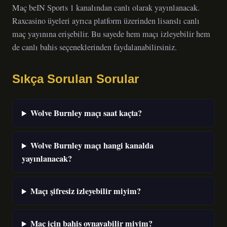
Maç beIN Sports 1 kanalından canlı olarak yayınlanacak.
Raxcasino üyeleri ayrıca platform üzerinden lisanslı canlı
maç yayınına erişebilir. Bu sayede hem maçı izleyebilir hem
de canlı bahis seçeneklerinden faydalanabilirsiniz.
Sıkça Sorulan Sorular
Wolve Burnley maçı saat kaçta?
Wolve Burnley maçı hangi kanalda
yayınlanacak?
Maçı şifresiz izleyebilir miyim?
Maç için bahis oynayabilir miyim?