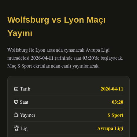
Wolfsburg vs Lyon Maçı
Yayını
Wolfsburg ile Lyon arasında oynanacak Avrupa Ligi
2026-04-11
03:20
mücadelesi
tarihinde saat
'de başlayacak.
Maç S Sport ekranlarından canlı yayınlanacak.
2026-04-11
📅 Tarih
03:20
⏰ Saat
S Sport
📺 Yayıncı
Avrupa Ligi
🏆 Lig