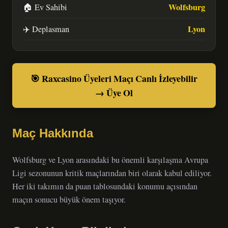
Wolfsburg
🏠 Ev Sahibi
Lyon
✈️ Deplasman
🎯 Raxcasino Üyeleri Maçı Canlı İzleyebilir
→ Üye Ol
Maç Hakkında
Wolfsburg ve Lyon arasındaki bu önemli karşılaşma Avrupa
Ligi sezonunun kritik maçlarından biri olarak kabul ediliyor.
Her iki takımın da puan tablosundaki konumu açısından
maçın sonucu büyük önem taşıyor.