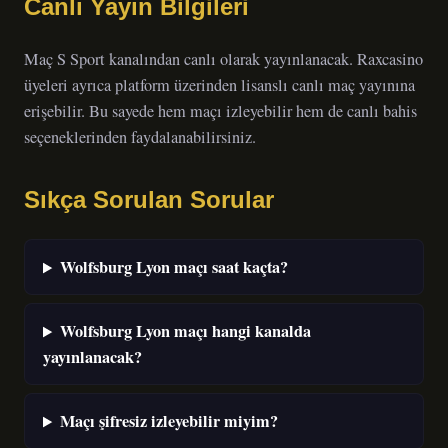
Canlı Yayın Bilgileri
Maç S Sport kanalından canlı olarak yayınlanacak. Raxcasino
üyeleri ayrıca platform üzerinden lisanslı canlı maç yayınına
erişebilir. Bu sayede hem maçı izleyebilir hem de canlı bahis
seçeneklerinden faydalanabilirsiniz.
Sıkça Sorulan Sorular
Wolfsburg Lyon maçı saat kaçta?
Wolfsburg Lyon maçı hangi kanalda
yayınlanacak?
Maçı şifresiz izleyebilir miyim?