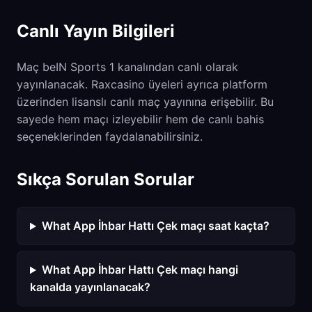
Canlı Yayın Bilgileri
Maç beIN Sports 1 kanalından canlı olarak
yayınlanacak. Raxcasino üyeleri ayrıca platform
üzerinden lisanslı canlı maç yayınına erişebilir. Bu
sayede hem maçı izleyebilir hem de canlı bahis
seçeneklerinden faydalanabilirsiniz.
Sıkça Sorulan Sorular
What App İhbar Hattı Çek maçı saat kaçta?
What App İhbar Hattı Çek maçı hangi
kanalda yayınlanacak?