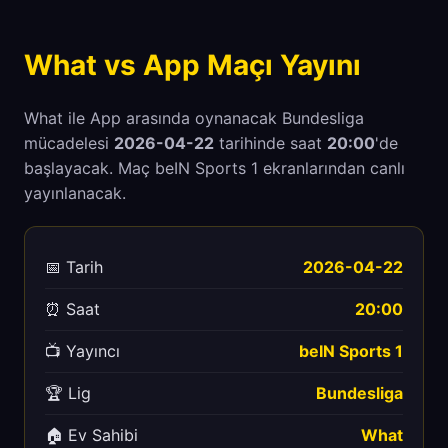
What vs App Maçı Yayını
What ile App arasında oynanacak Bundesliga
mücadelesi
2026-04-22
tarihinde saat
20:00
'de
başlayacak. Maç beIN Sports 1 ekranlarından canlı
yayınlanacak.
📅 Tarih
2026-04-22
⏰ Saat
20:00
📺 Yayıncı
beIN Sports 1
🏆 Lig
Bundesliga
🏠 Ev Sahibi
What