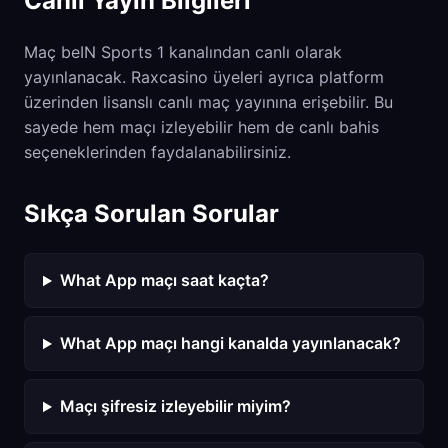
Canlı Yayın Bilgileri
Maç beIN Sports 1 kanalından canlı olarak
yayınlanacak. Raxcasino üyeleri ayrıca platform
üzerinden lisanslı canlı maç yayınına erişebilir. Bu
sayede hem maçı izleyebilir hem de canlı bahis
seçeneklerinden faydalanabilirsiniz.
Sıkça Sorulan Sorular
What App maçı saat kaçta?
What App maçı hangi kanalda yayınlanacak?
Maçı şifresiz izleyebilir miyim?