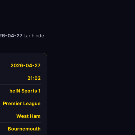
26-04-27
tarihinde
2026-04-27
21:02
beIN Sports 1
Premier League
West Ham
Bournemouth