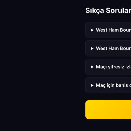
Sıkça Sorula
West Ham Bour
West Ham Bourn
Maçı şifresiz iz
Maç için bahis 