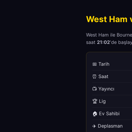
West Ham v
West Ham ile Bourn
saat
21:02
'de başla
📅 Tarih
⏰ Saat
📺 Yayıncı
🏆 Lig
🏠 Ev Sahibi
✈️ Deplasman