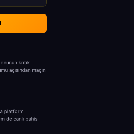
l
onunun kritik
numu açısından maçın
ca platform
em de canlı bahis