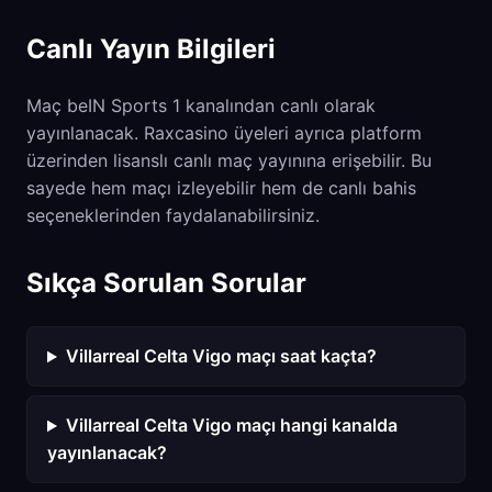
Canlı Yayın Bilgileri
Maç beIN Sports 1 kanalından canlı olarak
yayınlanacak. Raxcasino üyeleri ayrıca platform
üzerinden lisanslı canlı maç yayınına erişebilir. Bu
sayede hem maçı izleyebilir hem de canlı bahis
seçeneklerinden faydalanabilirsiniz.
Sıkça Sorulan Sorular
Villarreal Celta Vigo maçı saat kaçta?
Villarreal Celta Vigo maçı hangi kanalda
yayınlanacak?