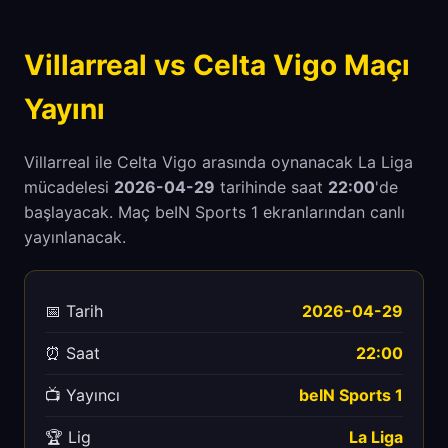
Villarreal vs Celta Vigo Maçı
Yayını
Villarreal ile Celta Vigo arasında oynanacak La Liga
mücadelesi
2026-04-29
tarihinde saat
22:00
'de
başlayacak. Maç beIN Sports 1 ekranlarından canlı
yayınlanacak.
📅 Tarih
2026-04-29
⏰ Saat
22:00
📺 Yayıncı
beIN Sports 1
🏆 Lig
La Liga