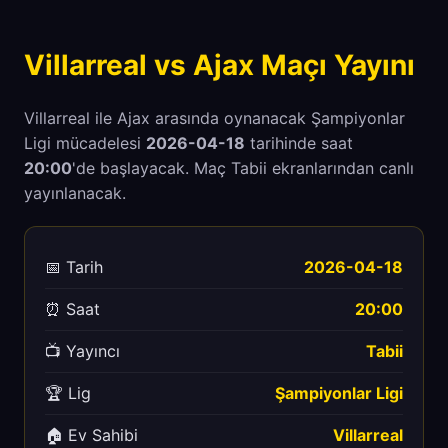
Villarreal vs Ajax Maçı Yayını
Villarreal ile Ajax arasında oynanacak Şampiyonlar
Ligi mücadelesi
2026-04-18
tarihinde saat
20:00
'de başlayacak. Maç Tabii ekranlarından canlı
yayınlanacak.
📅 Tarih
2026-04-18
⏰ Saat
20:00
📺 Yayıncı
Tabii
🏆 Lig
Şampiyonlar Ligi
🏠 Ev Sahibi
Villarreal