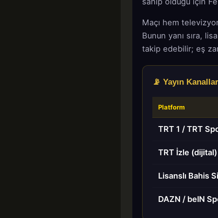
sahip olduğu için F
Maçı hem televizyon
Bunun yanı sıra, lis
takip edebilir; eş z
📡 Yayın Kanallar
Platform
TRT 1 / TRT Sp
TRT İzle (dijital)
Lisanslı Bahis Si
DAZN / beIN Sp