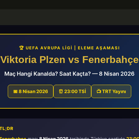
🏆 UEFA AVRUPA LIGI | ELEME AŞAMASI
Viktoria Plzen vs Fenerbahçe
Maç Hangi Kanalda? Saat Kaçta? — 8 Nisan 2026
📅 8 Nisan 2026
⏰ 23:00 TSİ
📺 TRT Yayını
 TL;DR
s Fenerbahçe
maçı
8 Nisan 2026
tarihinde Türkiye saatiyle
23:00