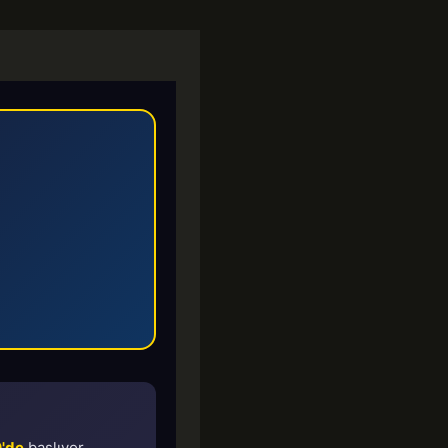
'de
başlıyor.