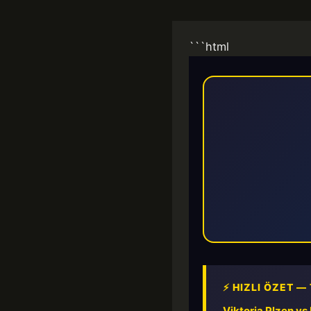
```html
⚡ HIZLI ÖZET —
Viktoria Plzen v