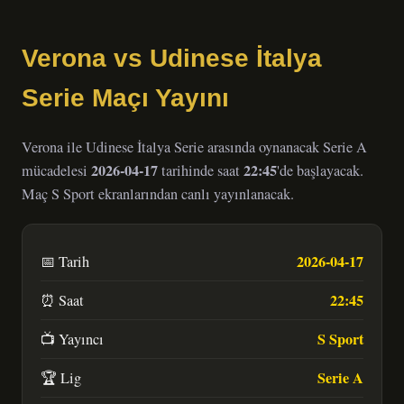
Verona vs Udinese İtalya
Serie Maçı Yayını
Verona ile Udinese İtalya Serie arasında oynanacak Serie A
2026-04-17
22:45
mücadelesi
tarihinde saat
'de başlayacak.
Maç S Sport ekranlarından canlı yayınlanacak.
2026-04-17
📅 Tarih
22:45
⏰ Saat
S Sport
📺 Yayıncı
Serie A
🏆 Lig