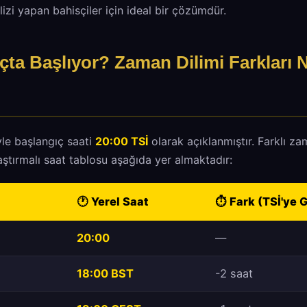
izi yapan bahisçiler için ideal bir çözümdür.
ta Başlıyor? Zaman Dilimi Farkları N
yle başlangıç saati
20:00 TSİ
olarak açıklanmıştır. Farklı za
ılaştırmalı saat tablosu aşağıda yer almaktadır:
🕐 Yerel Saat
⏱️ Fark (TSİ'ye 
20:00
—
18:00 BST
-2 saat