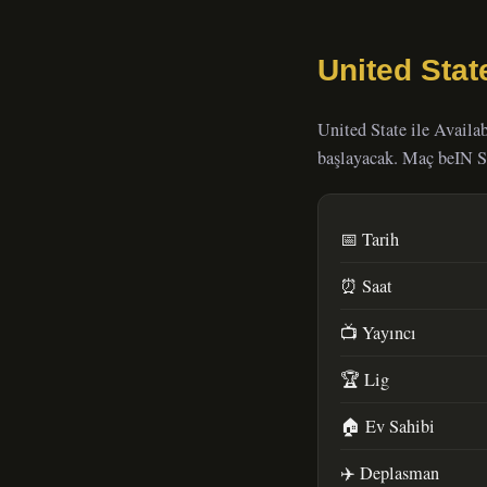
United Stat
United State ile Avail
başlayacak. Maç beIN Sp
📅 Tarih
⏰ Saat
📺 Yayıncı
🏆 Lig
🏠 Ev Sahibi
✈️ Deplasman