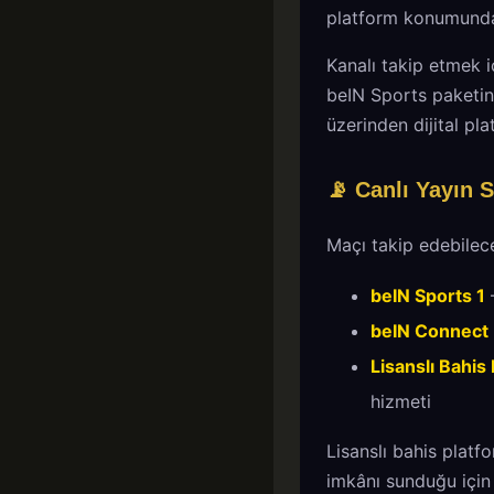
platform konumunda
Kanalı takip etmek i
beIN Sports paketi
üzerinden dijital pla
📡 Canlı Yayın 
Maçı takip edebilece
beIN Sports 1
beIN Connect
Lisanslı Bahis 
hizmeti
Lisanslı bahis platf
imkânı sunduğu için 