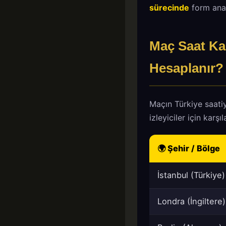
sürecinde
form anal
Maç Saat Kaç
Hesaplanır?
Maçın Türkiye saati
izleyiciler için karş
🌍 Şehir / Bölge
İstanbul (Türkiye)
Londra (İngiltere)