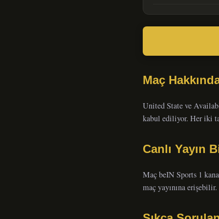
Maç Hakkınd
United State ve Availab
kabul ediliyor. Her iki
Canlı Yayın Bi
Maç beIN Sports 1 kanal
maç yayınına erişebilir.
Sıkça Sorulan