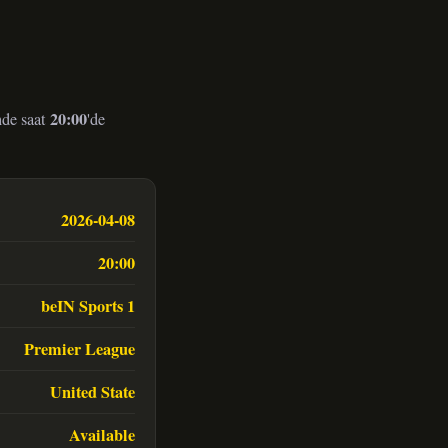
20:00
nde saat
'de
2026-04-08
20:00
beIN Sports 1
Premier League
United State
Available