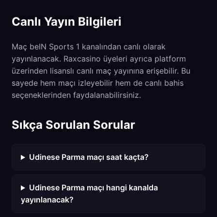
Canlı Yayın Bilgileri
Maç beIN Sports 1 kanalından canlı olarak
yayınlanacak. Raxcasino üyeleri ayrıca platform
üzerinden lisanslı canlı maç yayınına erişebilir. Bu
sayede hem maçı izleyebilir hem de canlı bahis
seçeneklerinden faydalanabilirsiniz.
Sıkça Sorulan Sorular
Udinese Parma maçı saat kaçta?
Udinese Parma maçı hangi kanalda
yayınlanacak?