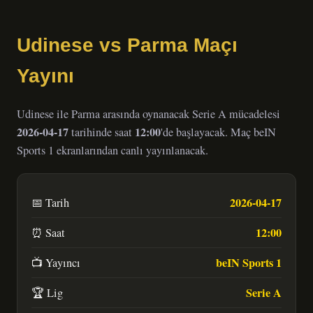
Udinese vs Parma Maçı
Yayını
Udinese ile Parma arasında oynanacak Serie A mücadelesi
2026-04-17
12:00
tarihinde saat
'de başlayacak. Maç beIN
Sports 1 ekranlarından canlı yayınlanacak.
2026-04-17
📅 Tarih
12:00
⏰ Saat
beIN Sports 1
📺 Yayıncı
Serie A
🏆 Lig