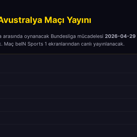
Avustralya Maçı Yayını
lya arasında oynanacak Bundesliga mücadelesi
2026-04-29
. Maç beIN Sports 1 ekranlarından canlı yayınlanacak.