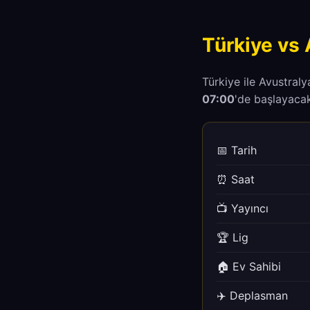
Türkiye vs 
Türkiye ile Avustra
07:00
'de başlayacak
📅 Tarih
⏰ Saat
📺 Yayıncı
🏆 Lig
🏠 Ev Sahibi
✈️ Deplasman