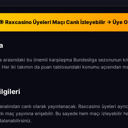
🎯 Raxcasino Üyeleri Maçı Canlı İzleyebilir → Üye O
a
a arasındaki bu önemli karşılaşma Bundesliga sezonunun kri
r. Her iki takımın da puan tablosundaki konumu açısından 
lgileri
nalından canlı olarak yayınlanacak. Raxcasino üyeleri ayrı
nlı maç yayınına erişebilir. Bu sayede hem maçı izleyebilir h
lanabilirsiniz.