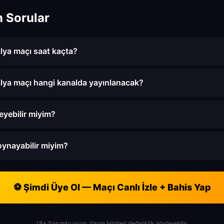
n Sorular
lya maçı saat kaçta?
lya maçı hangi kanalda yayınlanacak?
leyebilir miyim?
oynayabilir miyim?
⚽ Şimdi Üye Ol — Maçı Canlı İzle + Bahis Yap
18+ Sorumlu oyun. Yayın bilgileri değişiklik gösterebilir.