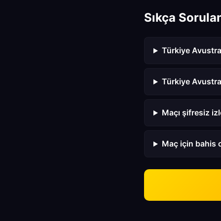
Sıkça Sorula
Türkiye Avustra
Türkiye Avustra
Maçı şifresiz iz
Maç için bahis 