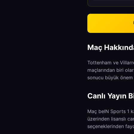
Maç Hakkınd
Tottenham ve Villarr
maçlarından biri ola
sonucu büyük önem t
Canlı Yayın Bi
Maç beIN Sports 1 ka
üzerinden lisanslı ca
seçeneklerinden fayda