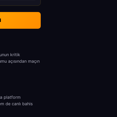
l
unun kritik
numu açısından maçın
ca platform
em de canlı bahis