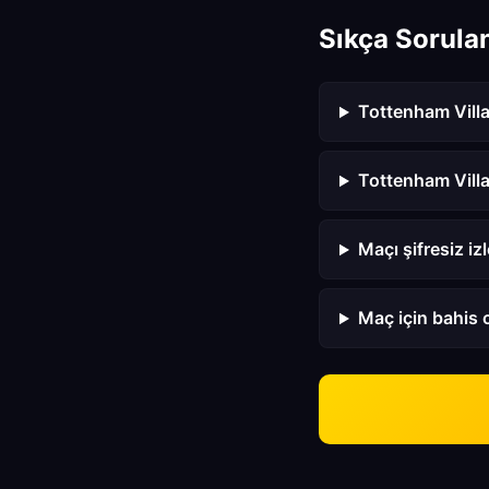
Sıkça Sorula
Tottenham Villa
Tottenham Villa
Maçı şifresiz iz
Maç için bahis 