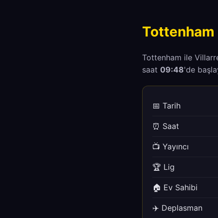
Tottenham v
Tottenham ile Villa
saat
09:48
'de başla
📅 Tarih
⏰ Saat
📺 Yayıncı
🏆 Lig
🏠 Ev Sahibi
✈️ Deplasman