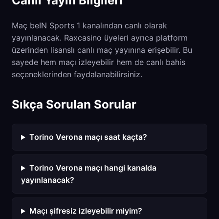
Canlı Yayın Bilgileri
Maç beIN Sports 1 kanalından canlı olarak
yayınlanacak. Raxcasino üyeleri ayrıca platform
üzerinden lisanslı canlı maç yayınına erişebilir. Bu
sayede hem maçı izleyebilir hem de canlı bahis
seçeneklerinden faydalanabilirsiniz.
Sıkça Sorulan Sorular
Torino Verona maçı saat kaçta?
Torino Verona maçı hangi kanalda
yayınlanacak?
Maçı şifresiz izleyebilir miyim?