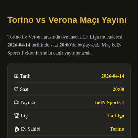
Torino vs Verona Maçı Yayını
Torino ile Verona arasında oynanacak La Liga mücadelesi
2026-04-14
20:00
tarihinde saat
'de başlayacak. Maç beIN
Sports 1 ekranlarından canlı yayınlanacak.
2026-04-14
📅 Tarih
20:00
⏰ Saat
beIN Sports 1
📺 Yayıncı
La Liga
🏆 Lig
Torino
🏠 Ev Sahibi