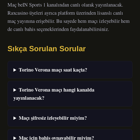
Maç beIN Sports 1 kanalından canlı olarak yayınlanacak.
Raxcasino üyeleri ayrıca platform üzerinden lisanslı canlı
maç yayınına erişebilir. Bu sayede hem maçı izleyebilir hem
de canlı bahis seçeneklerinden faydalanabilirsiniz.
Sıkça Sorulan Sorular
Torino Verona maçı saat kaçta?
Torino Verona maçı hangi kanalda
yayınlanacak?
Maçı şifresiz izleyebilir miyim?
Maç için bahis oynayabilir miyim?