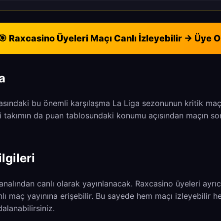
🎯 Raxcasino Üyeleri Maçı Canlı İzleyebilir → Üye O
a
asındaki bu önemli karşılaşma La Liga sezonunun kritik maçl
 iki takımın da puan tablosundaki konumu açısından maçın 
lgileri
nalından canlı olarak yayınlanacak. Raxcasino üyeleri ayrı
nlı maç yayınına erişebilir. Bu sayede hem maçı izleyebilir h
lanabilirsiniz.