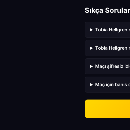
Sıkça Sorula
Tobia Hellgren 
Tobia Hellgren 
Maçı şifresiz iz
Maç için bahis 