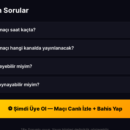
n Sorular
maçı saat kaçta?
maçı hangi kanalda yayınlanacak?
leyebilir miyim?
oynayabilir miyim?
⚽ Şimdi Üye Ol — Maçı Canlı İzle + Bahis Yap
18+ Sorumlu oyun. Yayın bilgileri değişiklik gösterebilir.