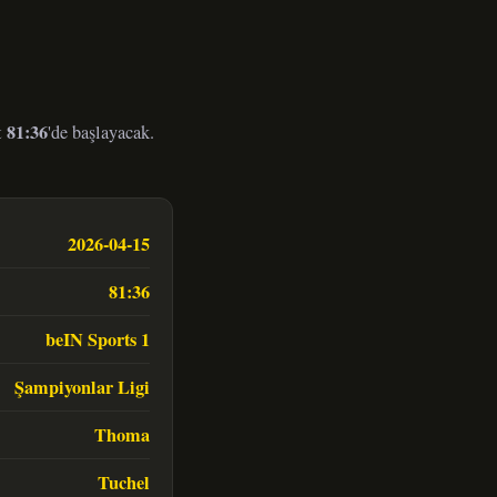
81:36
t
'de başlayacak.
2026-04-15
81:36
beIN Sports 1
Şampiyonlar Ligi
Thoma
Tuchel