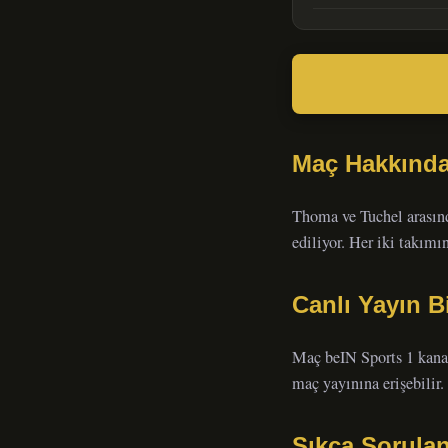
Maç Hakkınd
Thoma ve Tuchel arasınd
ediliyor. Her iki takım
Canlı Yayın Bi
Maç beIN Sports 1 kanal
maç yayınına erişebilir.
Sıkça Sorulan