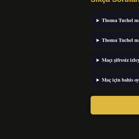
Thoma Tuchel ma
Thoma Tuchel ma
Maçı şifresiz izl
Maç için bahis o