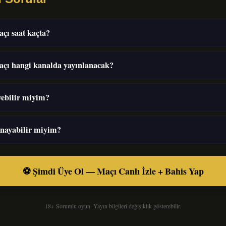
çı saat kaçta?
çı hangi kanalda yayınlanacak?
eyebilir miyim?
ynayabilir miyim?
⚽ Şimdi Üye Ol — Maçı Canlı İzle + Bahis Yap
18+ Sorumlu oyun. Yayın bilgileri değişiklik gösterebilir.