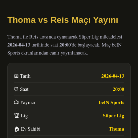
Thoma vs Reis Maçı Yayını
Thoma ile Reis arasında oynanacak Süper Lig mücadelesi
2026-04-13
20:00
tarihinde saat
'de başlayacak. Maç beIN
Sports ekranlarından canlı yayınlanacak.
2026-04-13
📅 Tarih
20:00
⏰ Saat
beIN Sports
📺 Yayıncı
Süper Lig
🏆 Lig
Thoma
🏠 Ev Sahibi