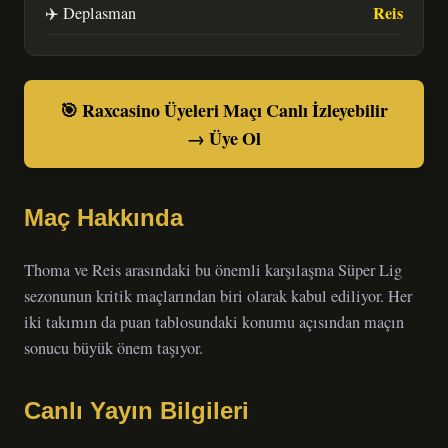
Reis
✈️ Deplasman
🎯 Raxcasino Üyeleri Maçı Canlı İzleyebilir
→ Üye Ol
Maç Hakkında
Thoma ve Reis arasındaki bu önemli karşılaşma Süper Lig
sezonunun kritik maçlarından biri olarak kabul ediliyor. Her
iki takımın da puan tablosundaki konumu açısından maçın
sonucu büyük önem taşıyor.
Canlı Yayın Bilgileri