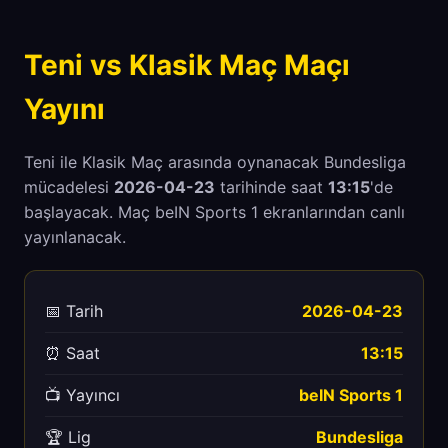
Teni vs Klasik Maç Maçı
Yayını
Teni ile Klasik Maç arasında oynanacak Bundesliga
mücadelesi
2026-04-23
tarihinde saat
13:15
'de
başlayacak. Maç beIN Sports 1 ekranlarından canlı
yayınlanacak.
📅 Tarih
2026-04-23
⏰ Saat
13:15
📺 Yayıncı
beIN Sports 1
🏆 Lig
Bundesliga