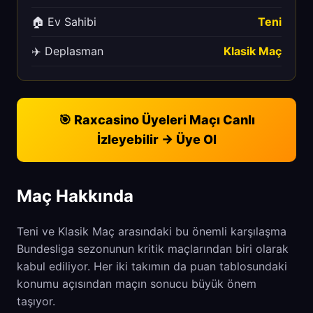
🏠 Ev Sahibi
Teni
✈️ Deplasman
Klasik Maç
🎯 Raxcasino Üyeleri Maçı Canlı
İzleyebilir → Üye Ol
Maç Hakkında
Teni ve Klasik Maç arasındaki bu önemli karşılaşma
Bundesliga sezonunun kritik maçlarından biri olarak
kabul ediliyor. Her iki takımın da puan tablosundaki
konumu açısından maçın sonucu büyük önem
taşıyor.