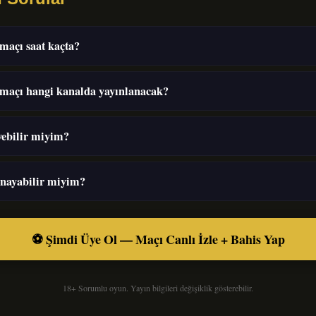
maçı saat kaçta?
maçı hangi kanalda yayınlanacak?
eyebilir miyim?
ynayabilir miyim?
⚽ Şimdi Üye Ol — Maçı Canlı İzle + Bahis Yap
18+ Sorumlu oyun. Yayın bilgileri değişiklik gösterebilir.