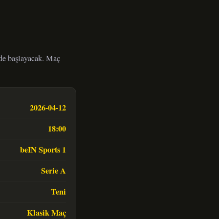
'de başlayacak. Maç
2026-04-12
18:00
beIN Sports 1
Serie A
Teni
Klasik Maç