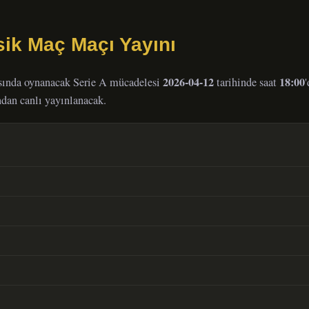
sik Maç Maçı Yayını
2026-04-12
18:00
asında oynanacak Serie A mücadelesi
tarihinde saat
ndan canlı yayınlanacak.