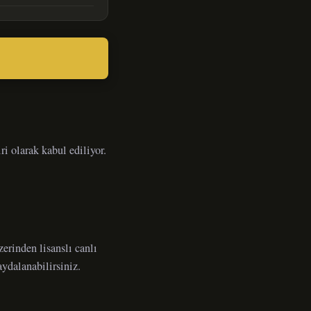
i olarak kabul ediliyor.
erinden lisanslı canlı
ydalanabilirsiniz.