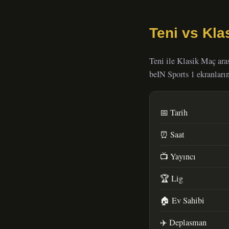
Teni vs Kla
Teni ile Klasik Maç ar
beIN Sports 1 ekranları
📅 Tarih
⏰ Saat
📺 Yayıncı
🏆 Lig
🏠 Ev Sahibi
✈️ Deplasman