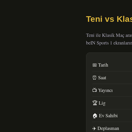
Teni vs Kla
Teni ile Klasik Maç ar
beIN Sports 1 ekranları
📅 Tarih
⏰ Saat
📺 Yayıncı
🏆 Lig
🏠 Ev Sahibi
✈️ Deplasman