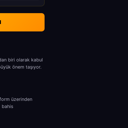
l
an biri olarak kabul
büyük önem taşıyor.
tform üzerinden
ı bahis