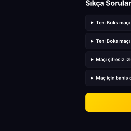
Sıkça Sorula
Teni Boks maçı 
Teni Boks maçı
Maçı şifresiz iz
Maç için bahis 