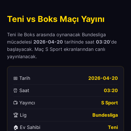
Teni vs Boks Maçı Yayını
Teni ile Boks arasında oynanacak Bundesliga
mücadelesi
2026-04-20
tarihinde saat
03:20
'de
başlayacak. Maç S Sport ekranlarından canlı
yayınlanacak.
📅 Tarih
2026-04-20
⏰ Saat
03:20
📺 Yayıncı
S Sport
🏆 Lig
Bundesliga
🏠 Ev Sahibi
Teni