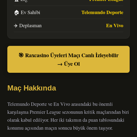
Telemundo Deporte
🏠 Ev Sahibi
En Vivo
✈️ Deplasman
🎯 Raxcasino Üyeleri Maçı Canlı İzleyebilir
→ Üye Ol
Maç Hakkında
Telemundo Deporte ve En Vivo arasındaki bu önemli
karşılaşma Premier League sezonunun kritik maçlarından biri
olarak kabul ediliyor. Her iki takımın da puan tablosundaki
konumu açısından maçın sonucu büyük önem taşıyor.