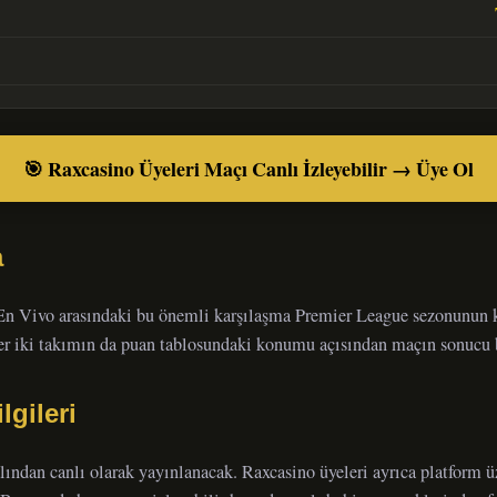
🎯 Raxcasino Üyeleri Maçı Canlı İzleyebilir → Üye Ol
a
n Vivo arasındaki bu önemli karşılaşma Premier League sezonunun kr
Her iki takımın da puan tablosundaki konumu açısından maçın sonucu
lgileri
ından canlı olarak yayınlanacak. Raxcasino üyeleri ayrıca platform üz