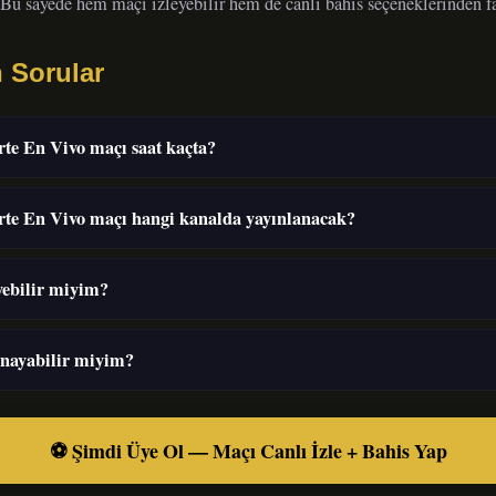
 Bu sayede hem maçı izleyebilir hem de canlı bahis seçeneklerinden fa
 Sorular
te En Vivo maçı saat kaçta?
te En Vivo maçı hangi kanalda yayınlanacak?
eyebilir miyim?
ynayabilir miyim?
⚽ Şimdi Üye Ol — Maçı Canlı İzle + Bahis Yap