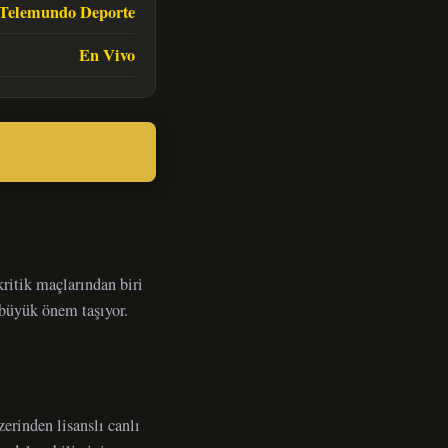
Telemundo Deporte
En Vivo
itik maçlarından biri
 büyük önem taşıyor.
erinden lisanslı canlı