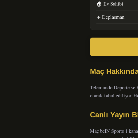
🏠 Ev Sahibi
✈️ Deplasman
Maç Hakkınd
Telemundo Deporte ve E
olarak kabul ediliyor. 
Canlı Yayın Bi
Maç beIN Sports 1 kanal