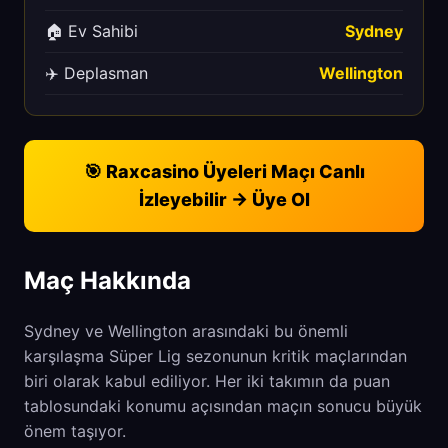
🏠 Ev Sahibi
Sydney
✈️ Deplasman
Wellington
🎯 Raxcasino Üyeleri Maçı Canlı
İzleyebilir → Üye Ol
Maç Hakkında
Sydney ve Wellington arasındaki bu önemli
karşılaşma Süper Lig sezonunun kritik maçlarından
biri olarak kabul ediliyor. Her iki takımın da puan
tablosundaki konumu açısından maçın sonucu büyük
önem taşıyor.