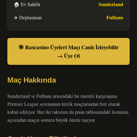
Sunderland
🏠 Ev Sahibi
Fulham
✈️ Deplasman
🎯 Raxcasino Üyeleri Maçı Canlı İzleyebilir
→ Üye Ol
Maç Hakkında
Sunderland ve Fulham arasındaki bu önemli karşılaşma
Premier League sezonunun kritik maçlarından biri olarak
kabul ediliyor. Her iki takımın da puan tablosundaki konumu
açısından maçın sonucu büyük önem taşıyor.