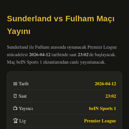
Sunderland vs Fulham Maçı
Yayını
Sunderland ile Fulham arasında oynanacak Premier League
2026-04-12
23:02
mücadelesi
tarihinde saat
'de başlayacak.
Maç beIN Sports 1 ekranlarından canlı yayınlanacak.
2026-04-12
📅 Tarih
23:02
⏰ Saat
beIN Sports 1
📺 Yayıncı
Premier League
🏆 Lig