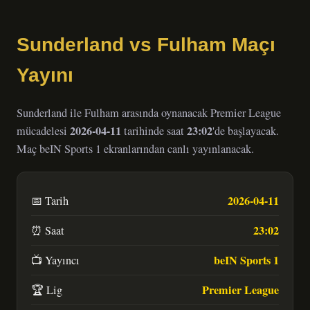
Sunderland vs Fulham Maçı
Yayını
Sunderland ile Fulham arasında oynanacak Premier League
2026-04-11
23:02
mücadelesi
tarihinde saat
'de başlayacak.
Maç beIN Sports 1 ekranlarından canlı yayınlanacak.
2026-04-11
📅 Tarih
23:02
⏰ Saat
beIN Sports 1
📺 Yayıncı
Premier League
🏆 Lig