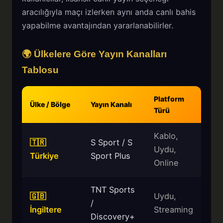
aracılığıyla maçı izlerken aynı anda canlı bahis
yapabilme avantajından yararlanabilirler.
🌍 Ülkelere Göre Yayın Kanalları
Tablosu
Platform
Ülke / Bölge
Yayın Kanalı
Türü
Kablo,
🇹🇷
S Sport / S
Uydu,
Türkiye
Sport Plus
Online
TNT Sports
🇬🇧
Uydu,
/
İngiltere
Streaming
Discovery+