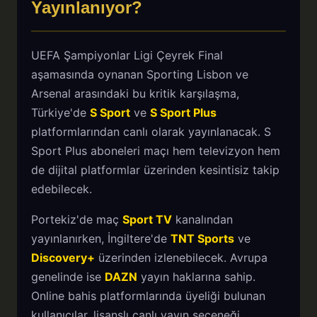
Yayınlanıyor?
UEFA Şampiyonlar Ligi Çeyrek Final
aşamasında oynanan Sporting Lisbon ve
Arsenal arasındaki bu kritik karşılaşma,
Türkiye'de
S Sport
ve
S Sport Plus
platformlarından canlı olarak yayınlanacak. S
Sport Plus aboneleri maçı hem televizyon hem
de dijital platformlar üzerinden kesintisiz takip
edebilecek.
Portekiz'de maç
Sport TV
kanalından
yayınlanırken, İngiltere'de
TNT Sports
ve
Discovery+
üzerinden izlenebilecek. Avrupa
genelinde ise
DAZN
yayın haklarına sahip.
Online bahis platformlarında üyeliği bulunan
kullanıcılar, lisanslı canlı yayın seçeneği