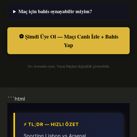
Maç için bahis oynayabilir miyim?
⚽ Şimdi Üye Ol — Maçı Canlı İzle + Bahis
Yap
18+ Sorumlu oyun. Yayın bilgileri değişiklik gösterebilir.
```html
⚡ TL;DR — HIZLI ÖZET
Sporting Lisbon vs Arsenal