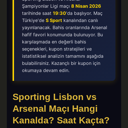
Şampiyonlar Ligi maçı
8 Nisan 2026
tarihinde saat
19:30
'da başlıyor. Maç
Türkiye'de
S Sport
kanalından canlı
yayınlanacak. Bahis oranlarında Arsenal
hafif favori konumunda bulunuyor. Bu
karşılaşmada en değerli bahis
seçenekleri, kupon stratejileri ve
istatistiksel analizin tamamını aşağıda
bulabilirsiniz. Kazançlı bir kupon için
okumaya devam edin.
Sporting Lisbon vs
Arsenal Maçı Hangi
Kanalda? Saat Kaçta?