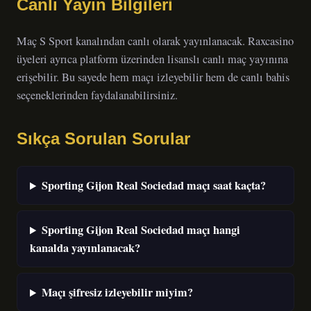
Canlı Yayın Bilgileri
Maç S Sport kanalından canlı olarak yayınlanacak. Raxcasino
üyeleri ayrıca platform üzerinden lisanslı canlı maç yayınına
erişebilir. Bu sayede hem maçı izleyebilir hem de canlı bahis
seçeneklerinden faydalanabilirsiniz.
Sıkça Sorulan Sorular
Sporting Gijon Real Sociedad maçı saat kaçta?
Sporting Gijon Real Sociedad maçı hangi
kanalda yayınlanacak?
Maçı şifresiz izleyebilir miyim?