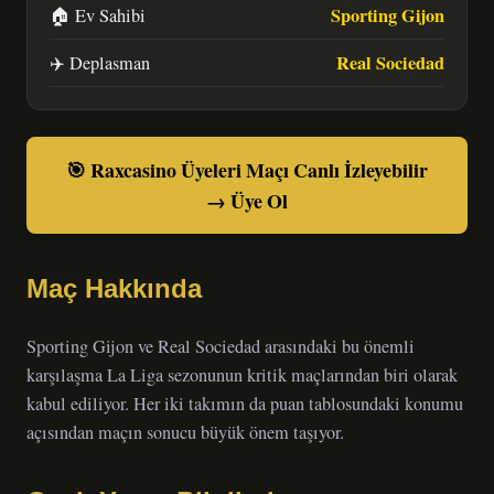
Sporting Gijon
🏠 Ev Sahibi
Real Sociedad
✈️ Deplasman
🎯 Raxcasino Üyeleri Maçı Canlı İzleyebilir
→ Üye Ol
Maç Hakkında
Sporting Gijon ve Real Sociedad arasındaki bu önemli
karşılaşma La Liga sezonunun kritik maçlarından biri olarak
kabul ediliyor. Her iki takımın da puan tablosundaki konumu
açısından maçın sonucu büyük önem taşıyor.