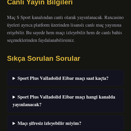
Canlı Yayın Bilgileri
Maç S Sport kanalından canlı olarak yayınlanacak. Raxcasino
üyeleri ayrıca platform üzerinden lisanslı canlı maç yayınına
erişebilir. Bu sayede hem maçı izleyebilir hem de canlı bahis
seçeneklerinden faydalanabilirsiniz.
Sıkça Sorulan Sorular
Sport Plus Valladolid Eibar maçı saat kaçta?
Sport Plus Valladolid Eibar maçı hangi kanalda
yayınlanacak?
Maçı şifresiz izleyebilir miyim?