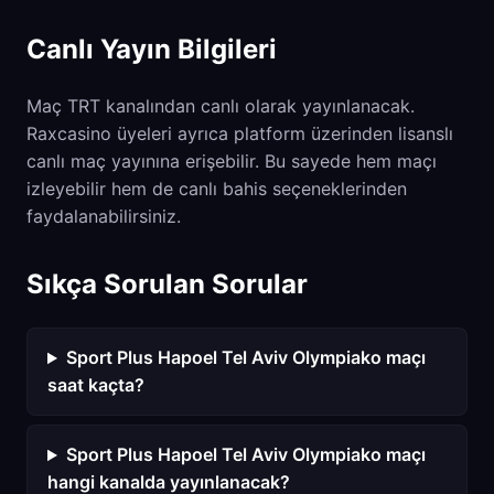
Canlı Yayın Bilgileri
Maç TRT kanalından canlı olarak yayınlanacak.
Raxcasino üyeleri ayrıca platform üzerinden lisanslı
canlı maç yayınına erişebilir. Bu sayede hem maçı
izleyebilir hem de canlı bahis seçeneklerinden
faydalanabilirsiniz.
Sıkça Sorulan Sorular
Sport Plus Hapoel Tel Aviv Olympiako maçı
saat kaçta?
Sport Plus Hapoel Tel Aviv Olympiako maçı
hangi kanalda yayınlanacak?