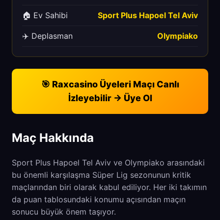
🏠 Ev Sahibi
Sport Plus Hapoel Tel Aviv
✈️ Deplasman
Olympiako
🎯 Raxcasino Üyeleri Maçı Canlı
İzleyebilir → Üye Ol
Maç Hakkında
Sport Plus Hapoel Tel Aviv ve Olympiako arasındaki
bu önemli karşılaşma Süper Lig sezonunun kritik
maçlarından biri olarak kabul ediliyor. Her iki takımın
da puan tablosundaki konumu açısından maçın
sonucu büyük önem taşıyor.