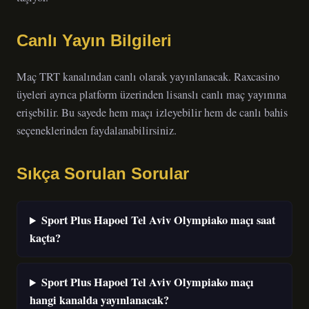
Canlı Yayın Bilgileri
Maç TRT kanalından canlı olarak yayınlanacak. Raxcasino
üyeleri ayrıca platform üzerinden lisanslı canlı maç yayınına
erişebilir. Bu sayede hem maçı izleyebilir hem de canlı bahis
seçeneklerinden faydalanabilirsiniz.
Sıkça Sorulan Sorular
Sport Plus Hapoel Tel Aviv Olympiako maçı saat
kaçta?
Sport Plus Hapoel Tel Aviv Olympiako maçı
hangi kanalda yayınlanacak?