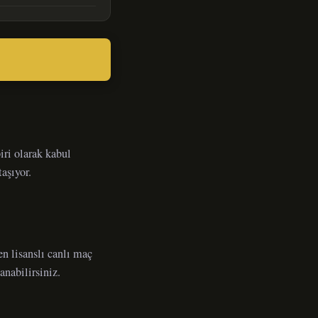
iri olarak kabul
aşıyor.
n lisanslı canlı maç
anabilirsiniz.