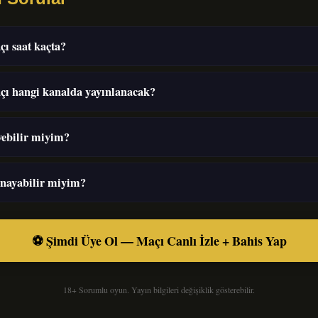
çı saat kaçta?
açı hangi kanalda yayınlanacak?
eyebilir miyim?
ynayabilir miyim?
⚽ Şimdi Üye Ol — Maçı Canlı İzle + Bahis Yap
18+ Sorumlu oyun. Yayın bilgileri değişiklik gösterebilir.