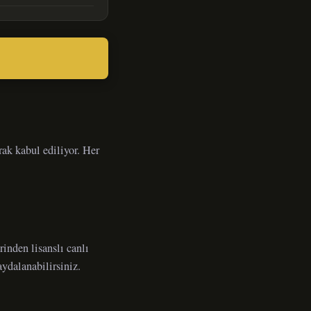
ak kabul ediliyor. Her
inden lisanslı canlı
ydalanabilirsiniz.