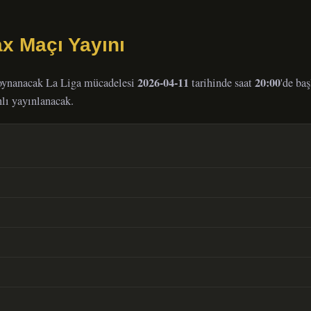
x Maçı Yayını
2026-04-11
20:00
 oynanacak La Liga mücadelesi
tarihinde saat
'de ba
nlı yayınlanacak.