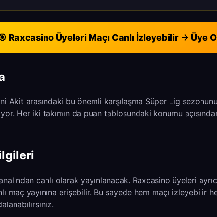
🎯 Raxcasino Üyeleri Maçı Canlı İzleyebilir → Üye O
a
ni Akit arasındaki bu önemli karşılaşma Süper Lig sezonunu
iliyor. Her iki takımın da puan tablosundaki konumu açısınd
lgileri
nalından canlı olarak yayınlanacak. Raxcasino üyeleri ayrı
nlı maç yayınına erişebilir. Bu sayede hem maçı izleyebilir h
lanabilirsiniz.