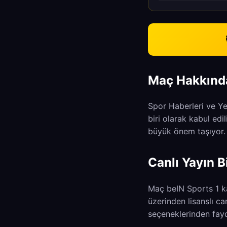
Maç Hakkınd
Spor Haberleri ve Ye
biri olarak kabul ed
büyük önem taşıyor.
Canlı Yayın Bi
Maç beIN Sports 1 ka
üzerinden lisanslı ca
seçeneklerinden fayda