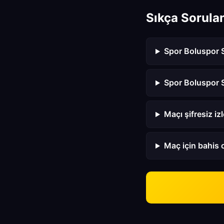
Sıkça Sorula
Spor Boluspor 
Spor Boluspor 
Maçı şifresiz iz
Maç için bahis 