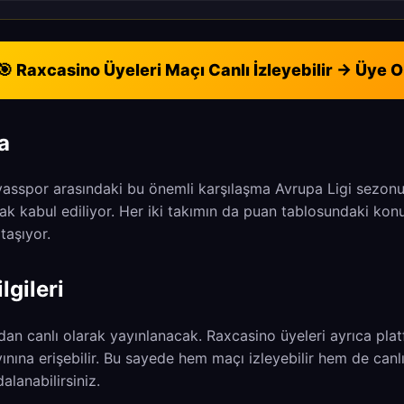
🎯 Raxcasino Üyeleri Maçı Canlı İzleyebilir → Üye O
a
asspor arasındaki bu önemli karşılaşma Avrupa Ligi sezonu
rak kabul ediliyor. Her iki takımın da puan tablosundaki ko
aşıyor.
lgileri
an canlı olarak yayınlanacak. Raxcasino üyeleri ayrıca pla
yınına erişebilir. Bu sayede hem maçı izleyebilir hem de canl
lanabilirsiniz.