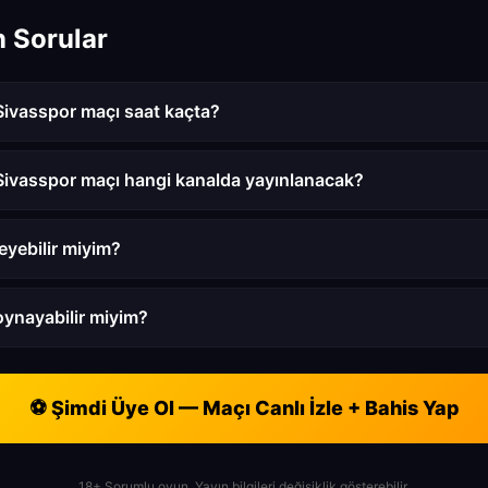
n Sorular
Sivasspor maçı saat kaçta?
Sivasspor maçı hangi kanalda yayınlanacak?
leyebilir miyim?
oynayabilir miyim?
⚽ Şimdi Üye Ol — Maçı Canlı İzle + Bahis Yap
18+ Sorumlu oyun. Yayın bilgileri değişiklik gösterebilir.