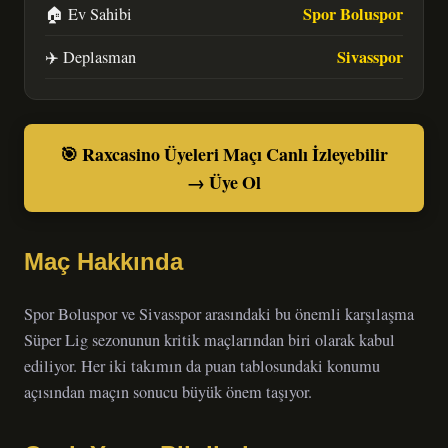
Spor Boluspor
🏠 Ev Sahibi
Sivasspor
✈️ Deplasman
🎯 Raxcasino Üyeleri Maçı Canlı İzleyebilir
→ Üye Ol
Maç Hakkında
Spor Boluspor ve Sivasspor arasındaki bu önemli karşılaşma
Süper Lig sezonunun kritik maçlarından biri olarak kabul
ediliyor. Her iki takımın da puan tablosundaki konumu
açısından maçın sonucu büyük önem taşıyor.