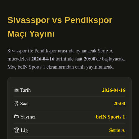
Sivasspor vs Pendikspor
Maçı Yayını
Sivasspor ile Pendikspor arasında oynanacak Serie A
2026-04-16
20:00
mücadelesi
tarihinde saat
'de başlayacak.
Maç beIN Sports 1 ekranlarından canlı yayınlanacak.
2026-04-16
📅 Tarih
20:00
⏰ Saat
beIN Sports 1
📺 Yayıncı
Serie A
🏆 Lig