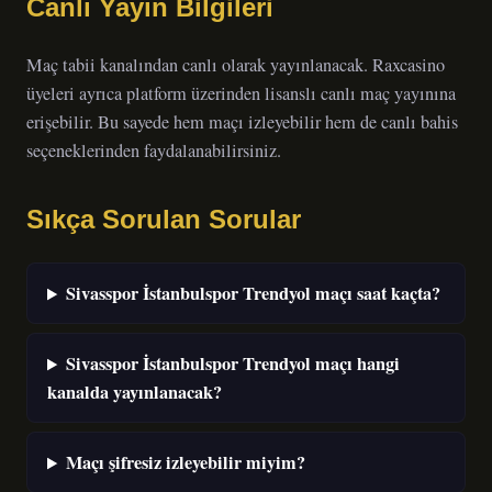
Canlı Yayın Bilgileri
Maç tabii kanalından canlı olarak yayınlanacak. Raxcasino
üyeleri ayrıca platform üzerinden lisanslı canlı maç yayınına
erişebilir. Bu sayede hem maçı izleyebilir hem de canlı bahis
seçeneklerinden faydalanabilirsiniz.
Sıkça Sorulan Sorular
Sivasspor İstanbulspor Trendyol maçı saat kaçta?
Sivasspor İstanbulspor Trendyol maçı hangi
kanalda yayınlanacak?
Maçı şifresiz izleyebilir miyim?